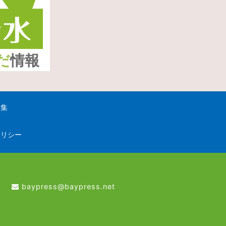
だ
情報
募集
ポリシー
baypress@baypress.net