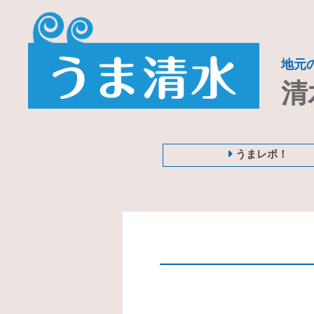
地元
清
うまレポ！