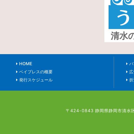
清水
HOME
バ
ベイプレスの概要
広
発行スケジュール
折
〒424-0843 静岡県静岡市清水